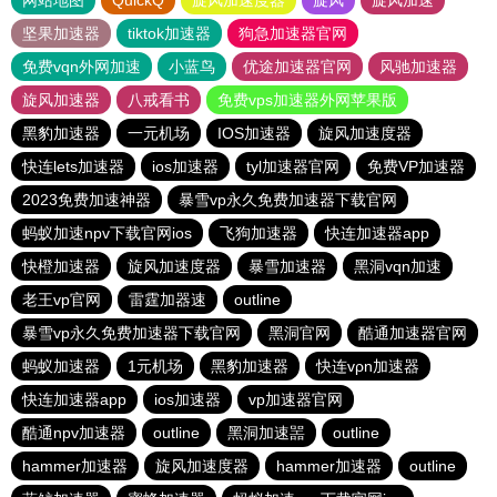
网站地图
QuickQ
旋风加速度器
旋风
旋风加速
坚果加速器
tiktok加速器
狗急加速器官网
免费vqn外网加速
小蓝鸟
优途加速器官网
风驰加速器
旋风加速器
八戒看书
免费vps加速器外网苹果版
黑豹加速器
一元机场
IOS加速器
旋风加速度器
快连lets加速器
ios加速器
tyl加速器官网
免费VP加速器
2023免费加速神器
暴雪vp永久免费加速器下载官网
蚂蚁加速npv下载官网ios
飞狗加速器
快连加速器app
快橙加速器
旋风加速度器
暴雪加速器
黑洞vqn加速
老王vp官网
雷霆加器速
outline
暴雪vp永久免费加速器下载官网
黑洞官网
酷通加速器官网
蚂蚁加速器
1元机场
黑豹加速器
快连vρn加速器
快连加速器app
ios加速器
vp加速器官网
酷通npv加速器
outline
黑洞加速噐
outline
hammer加速器
旋风加速度器
hammer加速器
outline