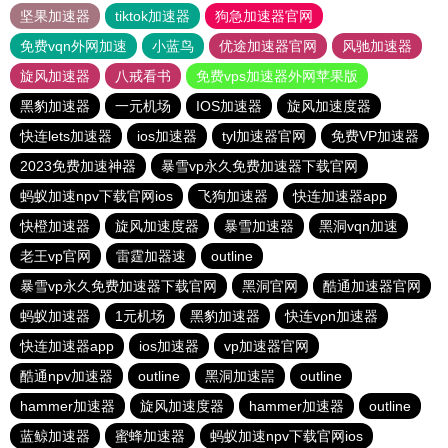
坚果加速器
tiktok加速器
狗急加速器官网
免费vqn外网加速
小蓝鸟
优途加速器官网
风驰加速器
旋风加速器
八戒看书
免费vps加速器外网苹果版
黑豹加速器
一元机场
IOS加速器
旋风加速度器
快连lets加速器
ios加速器
tyl加速器官网
免费VP加速器
2023免费加速神器
暴雪vp永久免费加速器下载官网
蚂蚁加速npv下载官网ios
飞狗加速器
快连加速器app
快橙加速器
旋风加速度器
暴雪加速器
黑洞vqn加速
老王vp官网
雷霆加器速
outline
暴雪vp永久免费加速器下载官网
黑洞官网
酷通加速器官网
蚂蚁加速器
1元机场
黑豹加速器
快连vρn加速器
快连加速器app
ios加速器
vp加速器官网
酷通npv加速器
outline
黑洞加速噐
outline
hammer加速器
旋风加速度器
hammer加速器
outline
蓝鲸加速器
蜜蜂加速器
蚂蚁加速npv下载官网ios