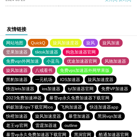
友情链接
网站地图
QuickQ
旋风加速度器
旋风
旋风加速
坚果加速器
tiktok加速器
狗急加速器官网
免费vqn外网加速
小蓝鸟
优途加速器官网
风驰加速器
旋风加速器
八戒看书
免费vps加速器外网苹果版
黑豹加速器
一元机场
IOS加速器
旋风加速度器
快连lets加速器
ios加速器
tyl加速器官网
免费VP加速器
2023免费加速神器
暴雪vp永久免费加速器下载官网
蚂蚁加速npv下载官网ios
飞狗加速器
快连加速器app
快橙加速器
旋风加速度器
暴雪加速器
黑洞vqn加速
老王vp官网
雷霆加器速
outline
暴雪vp永久免费加速器下载官网
黑洞官网
酷通加速器官网