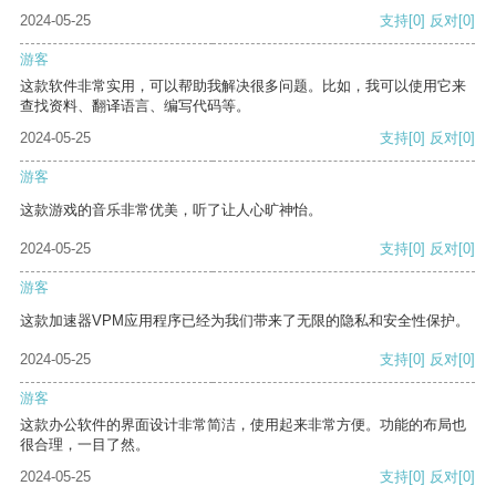
2024-05-25
支持
[0]
反对
[0]
游客
这款软件非常实用，可以帮助我解决很多问题。比如，我可以使用它来
查找资料、翻译语言、编写代码等。
2024-05-25
支持
[0]
反对
[0]
游客
这款游戏的音乐非常优美，听了让人心旷神怡。
2024-05-25
支持
[0]
反对
[0]
游客
这款加速器VPM应用程序已经为我们带来了无限的隐私和安全性保护。
2024-05-25
支持
[0]
反对
[0]
游客
这款办公软件的界面设计非常简洁，使用起来非常方便。功能的布局也
很合理，一目了然。
2024-05-25
支持
[0]
反对
[0]