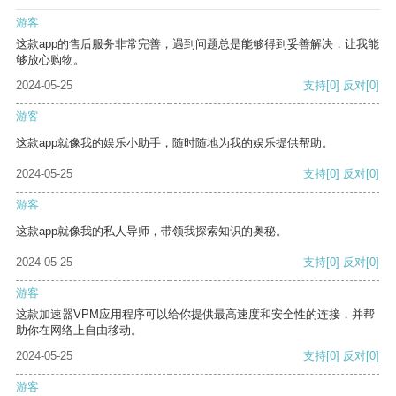
游客
这款app的售后服务非常完善，遇到问题总是能够得到妥善解决，让我能
够放心购物。
2024-05-25
支持
[0]
反对
[0]
游客
这款app就像我的娱乐小助手，随时随地为我的娱乐提供帮助。
2024-05-25
支持
[0]
反对
[0]
游客
这款app就像我的私人导师，带领我探索知识的奥秘。
2024-05-25
支持
[0]
反对
[0]
游客
这款加速器VPM应用程序可以给你提供最高速度和安全性的连接，并帮
助你在网络上自由移动。
2024-05-25
支持
[0]
反对
[0]
游客