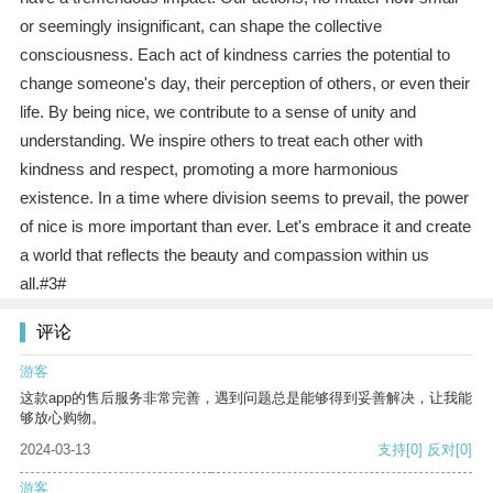
or seemingly insignificant, can shape the collective
consciousness. Each act of kindness carries the potential to
change someone's day, their perception of others, or even their
life. By being nice, we contribute to a sense of unity and
understanding. We inspire others to treat each other with
kindness and respect, promoting a more harmonious
existence. In a time where division seems to prevail, the power
of nice is more important than ever. Let's embrace it and create
a world that reflects the beauty and compassion within us
all.#3#
评论
游客
这款app的售后服务非常完善，遇到问题总是能够得到妥善解决，让我能
够放心购物。
2024-03-13
支持
[0]
反对
[0]
游客