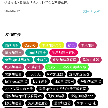
这款游戏的剧情非常感人，让我久久不能忘怀。
2024-07-12
支持
[0]
反对
[0]
友情链接
网站地图
QuickQ
旋风加速度器
旋风
旋风加速
坚果加速器
tiktok加速器
狗急加速器官网
免费vqn外网加速
小蓝鸟
优途加速器官网
风驰加速器
旋风加速器
八戒看书
免费vps加速器外网苹果版
黑豹加速器
一元机场
IOS加速器
旋风加速度器
快连lets加速器
ios加速器
tyl加速器官网
免费VP加速器
2023免费加速神器
暴雪vp永久免费加速器下载官网
蚂蚁加速npv下载官网ios
飞狗加速器
快连加速器app
快橙加速器
旋风加速度器
暴雪加速器
黑洞vqn加速