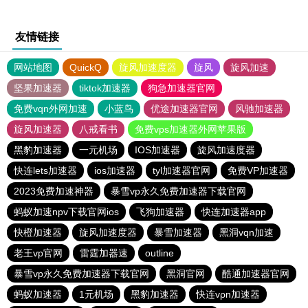
友情链接
网站地图
QuickQ
旋风加速度器
旋风
旋风加速
坚果加速器
tiktok加速器
狗急加速器官网
免费vqn外网加速
小蓝鸟
优途加速器官网
风驰加速器
旋风加速器
八戒看书
免费vps加速器外网苹果版
黑豹加速器
一元机场
IOS加速器
旋风加速度器
快连lets加速器
ios加速器
tyl加速器官网
免费VP加速器
2023免费加速神器
暴雪vp永久免费加速器下载官网
蚂蚁加速npv下载官网ios
飞狗加速器
快连加速器app
快橙加速器
旋风加速度器
暴雪加速器
黑洞vqn加速
老王vp官网
雷霆加器速
outline
暴雪vp永久免费加速器下载官网
黑洞官网
酷通加速器官网
蚂蚁加速器
1元机场
黑豹加速器
快连vρn加速器