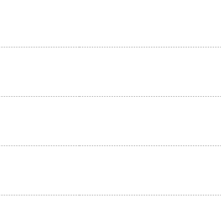
。
。
。