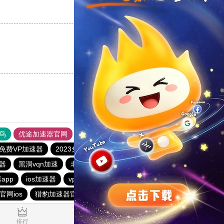
支持
[0]
反对
[0]
支持
[0]
反对
[0]
鸟
优途加速器官网
风驰加速器
旋风加速器
八戒看书
免费VP加速器
2023免费加速神器
器
黑洞vqn加速
老王vp官网
雷霆加器速
outline
app
ios加速器
vp加速器官网
酷通npv加速器
outline
官网ios
猎豹加速器官网
0.068098s
排行
推荐